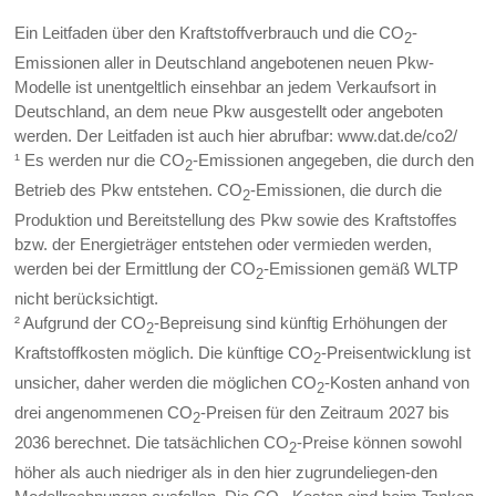
Ein Leitfaden über den Kraftstoffverbrauch und die CO
-
2
Emissionen aller in Deutschland angebotenen neuen Pkw-
Modelle ist unentgeltlich einsehbar an jedem Verkaufsort in
Deutschland, an dem neue Pkw ausgestellt oder angeboten
werden. Der Leitfaden ist auch hier abrufbar: www.dat.de/co2/
¹ Es werden nur die CO
-Emissionen angegeben, die durch den
2
Betrieb des Pkw entstehen. CO
-Emissionen, die durch die
2
Produktion und Bereitstellung des Pkw sowie des Kraftstoffes
bzw. der Energieträger entstehen oder vermieden werden,
werden bei der Ermittlung der CO
-Emissionen gemäß WLTP
2
nicht berücksichtigt.
² Aufgrund der CO
-Bepreisung sind künftig Erhöhungen der
2
Kraftstoffkosten möglich. Die künftige CO
-Preisentwicklung ist
2
unsicher, daher werden die möglichen CO
-Kosten anhand von
2
drei angenommenen CO
-Preisen für den Zeitraum 2027 bis
2
2036 berechnet. Die tatsächlichen CO
-Preise können sowohl
2
höher als auch niedriger als in den hier zugrundeliegen-den